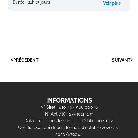
Durée : 21h (3 jours)
Voir plus
PRÉCÉDENT
SUIVANT
INFORMATIONS
N° Siret : 810 404 566 00046
N° Activité : 27390114139
Datadocké sous le numéro : ID DD : 0071012.
Certifié Qualiopi depuis le mois d’octobre 2020 : N°
2020/87904.1