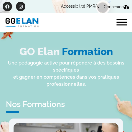
Accessibilité PMR
Connexion
GO Elan
Formation
Une pédagogie active pour répondre à des besoins
spécifiques
et gagner en compétences dans vos pratiques
professionnelles.
Nos Formations