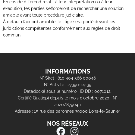
En cas de différend relatif à leur interprétation ou à leur
exécution, les parties s’efforceront de rechercher une solution
amiable avant toute procédure judiciaire.
À défaut d’accord amiable, le litige sera porté devant les
juridictions compétentes conformément aux règles de droit
commun.
INFORMATIONS
N° Siret : 810 404 566 00046
N° Activité : 27390114139
Datadocké sous le numéro : ID DD : 0071012.
Certifié Qualiopi depuis le mois d’octobre 2020 : N°
2020/87904.1
Adresse : 15 rue des baronnes 39000 Lons-le-Saunier
NOS RÉSEAUX