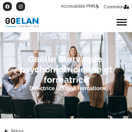
Accessibilité PMR
Connexion
Gaëlle Blervaque,
psychomotricienne et
formatrice
Directrice GO élan formation
Retour