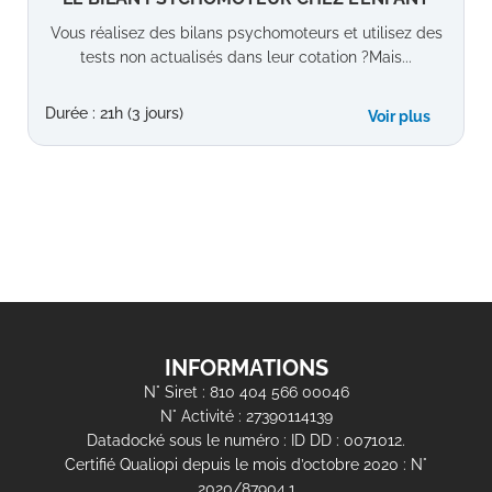
Vous réalisez des bilans psychomoteurs et utilisez des
tests non actualisés dans leur cotation ?Mais...
Durée : 21h (3 jours)
Voir plus
INFORMATIONS
N° Siret : 810 404 566 00046
N° Activité : 27390114139
Datadocké sous le numéro : ID DD : 0071012.
Certifié Qualiopi depuis le mois d’octobre 2020 : N°
2020/87904.1