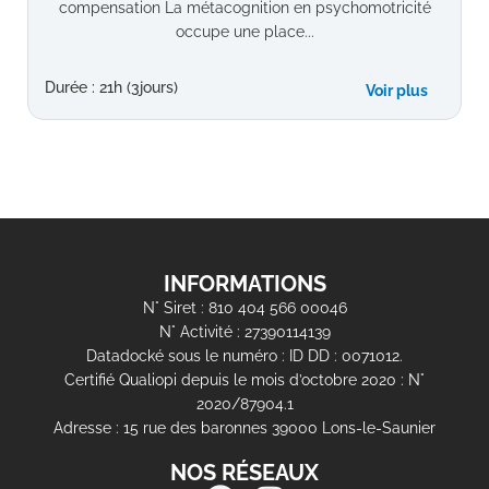
compensation La métacognition en psychomotricité
occupe une place...
Durée : 21h (3jours)
Voir plus
INFORMATIONS
N° Siret : 810 404 566 00046
N° Activité : 27390114139
Datadocké sous le numéro : ID DD : 0071012.
Certifié Qualiopi depuis le mois d’octobre 2020 : N°
2020/87904.1
Adresse : 15 rue des baronnes 39000 Lons-le-Saunier
NOS RÉSEAUX