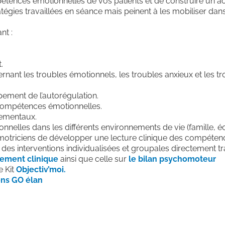
mpétences émotionnelles de vos patients et de construire un
gies travaillées en séance mais peinent à les mobiliser dans 
nt :
.
ernant les troubles émotionnels, les troubles anxieux et les
pement de l’autorégulation.
compétences émotionnelles.
pementaux.
nnelles dans les différents environnements de vie (famille, é
motriciens de développer une lecture clinique des compétences
s interventions individualisées et groupales directement tra
nement clinique
ainsi que celle sur
le bilan psychomoteur
e Kit
Objectiv’moi.
ns GO élan