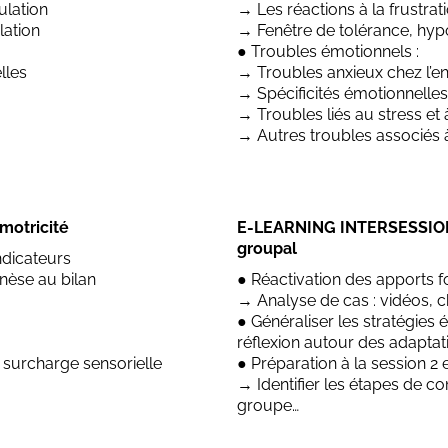
ulation
→ Les réactions à la frustrat
lation
→ Fenêtre de tolérance, hypor
● Troubles émotionnels :
lles
→ Troubles anxieux chez l’enf
→ Spécificités émotionnelle
→ Troubles liés au stress et
→ Autres troubles associés 
motricité
E-LEARNING INTERSESSION : 
groupal
ndicateurs
èse au bilan
● Réactivation des apports 
→ Analyse de cas : vidéos, cho
● Généraliser les stratégies 
réflexion autour des adaptati
 surcharge sensorielle
● Préparation à la session 2 e
→ Identifier les étapes de co
groupe…