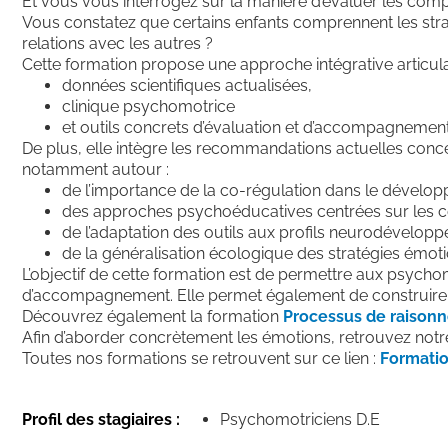
Et vous vous interrogez sur la manière d’évaluer les co
Vous constatez que certains enfants comprennent les straté
relations avec les autres ?
Cette formation propose une approche intégrative articula
données scientifiques actualisées,
clinique psychomotrice
et outils concrets d’évaluation et d’accompagnement
De plus, elle intègre les recommandations actuelles conc
notamment autour :
de l’importance de la co-régulation dans le dévelop
des approches psychoéducatives centrées sur les 
de l’adaptation des outils aux profils neurodévelop
de la généralisation écologique des stratégies émotio
L’objectif de cette formation est de permettre aux psycho
d’accompagnement. Elle permet également de construire de
Découvrez également la formation
Processus de raison
Afin d’aborder concrètement les émotions, retrouvez notr
Toutes nos formations se retrouvent sur ce lien :
Formatio
Profil des stagiaires :
Psychomotriciens D.E