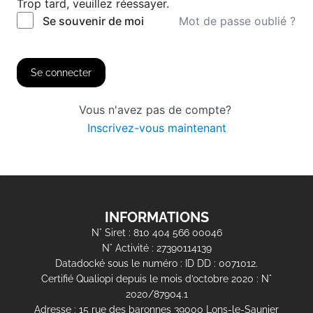
Trop tard, veuillez réessayer.
Mot de passe oublié ?
Se souvenir de moi
Se connecter
Vous n'avez pas de compte?
Inscrivez-vous maintenant
INFORMATIONS
N° Siret : 810 404 566 00046
N° Activité : 27390114139
Datadocké sous le numéro : ID DD : 0071012.
Certifié Qualiopi depuis le mois d’octobre 2020 : N°
2020/87904.1
Adresse : 15 rue des baronnes 39000 Lons-le-Saunier