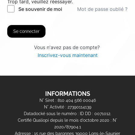
Trop tard, veuillez réessayer.
Mot de passe oublié ?
Se souvenir de moi
Se connecter
Vous n'avez pas de compte?
Inscrivez-vous maintenant
INFORMATIONS
N° Siret : 810 404 566 00046
N° Activité : 27390114139
Datadocké sous le numéro : ID DD : 0071012.
Certifié Qualiopi depuis le mois d’octobre 2020 : N°
2020/87904.1
Adresse : 15 rue des baronnes 39000 Lons-le-Saunier