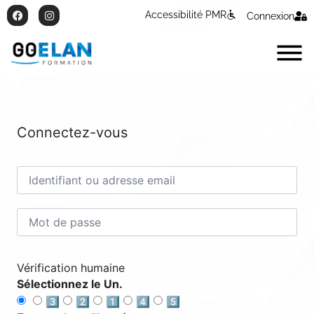
Accessibilité PMR
Connexion
Connectez-vous
Vérification humaine
Sélectionnez le Un.
3️⃣
2️⃣
1️⃣
4️⃣
5️⃣