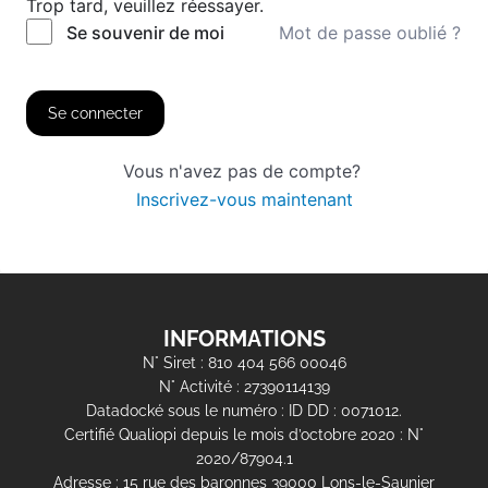
Trop tard, veuillez réessayer.
Mot de passe oublié ?
Se souvenir de moi
Se connecter
Vous n'avez pas de compte?
Inscrivez-vous maintenant
INFORMATIONS
N° Siret : 810 404 566 00046
N° Activité : 27390114139
Datadocké sous le numéro : ID DD : 0071012.
Certifié Qualiopi depuis le mois d’octobre 2020 : N°
2020/87904.1
Adresse : 15 rue des baronnes 39000 Lons-le-Saunier