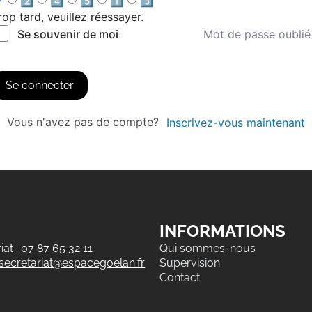
2️⃣
4️⃣
5️⃣
1️⃣
3️⃣
rop tard, veuillez réessayer.
Mot de passe oublié
Se souvenir de moi
Se connecter
Vous n'avez pas de compte?
Inscrivez-vous maintenant
INFORMATIONS
at :
07 87 65 32 11
Qui sommes-nous
secretariat@espacegoelan.fr
Supervision
Contact