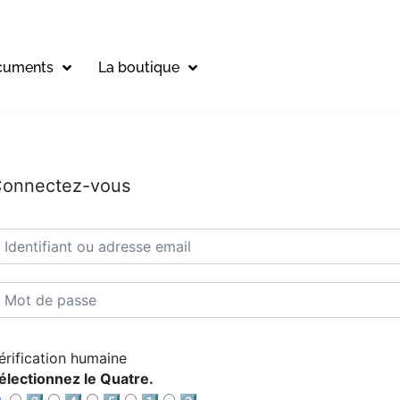
cuments
La boutique
onnectez-vous
érification humaine
électionnez le Quatre.