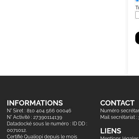
T
INFORMATIONS
CONTACT
N° Siret : 810 404 566 00046
Numéro secrétari
N° Activité : 27390114139
Mail secrétariat :
Datadocké sous le numéro : ID DD :
LIENS
0071012.
Certifié Qualiopi depuis le mois
Mentions légales