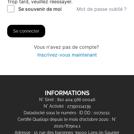
Trop tard, veuillez réessayer.
Mot de passe oublié ?
Se souvenir de moi
Se connecter
Vous n'avez pas de compte?
Inscrivez-vous maintenant
INFORMATIONS
N° Siret : 810 404 566 00046
N° Activité : 27390114139
Datadocké sous le numéro : ID DD : 0071012.
Certifié Qualiopi depuis le mois d’octobre 2020 : N°
2020/87904.1
Adresse : 15 rue des baronnes 39000 Lons-le-Saunier