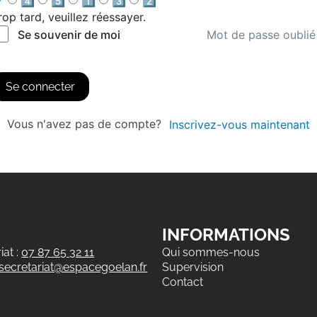
4️⃣
5️⃣
1️⃣
3️⃣
2️⃣
rop tard, veuillez réessayer.
Mot de passe oublié
Se souvenir de moi
Se connecter
Vous n'avez pas de compte?
Inscrivez-vous maintenant
INFORMATIONS
at :
07 87 65 32 11
Qui sommes-nous
secretariat@espacegoelan.fr
Supervision
Contact