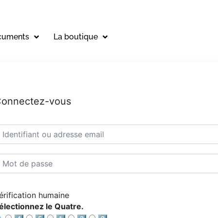
cuments
La boutique
onnectez-vous
érification humaine
électionnez le Quatre.