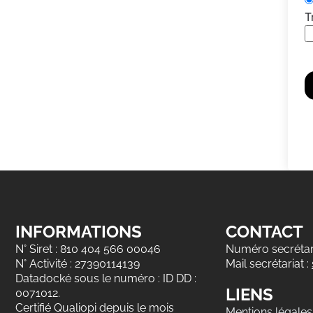
T
INFORMATIONS
CONTACT
N° Siret : 810 404 566 00046
Numéro secrétari
N° Activité : 27390114139
Mail secrétariat :
Datadocké sous le numéro : ID DD :
LIENS
0071012.
Certifié Qualiopi depuis le mois
Mentions légales