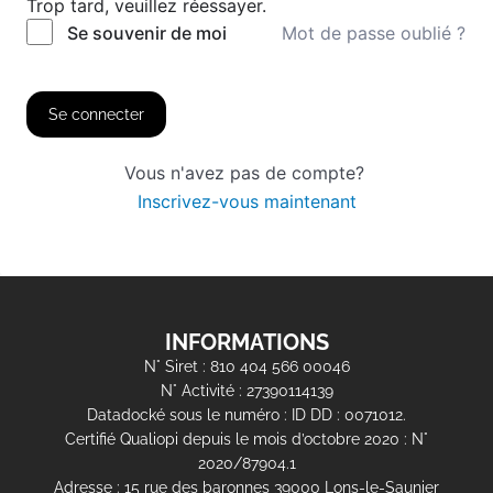
Trop tard, veuillez réessayer.
Mot de passe oublié ?
Se souvenir de moi
Se connecter
Vous n'avez pas de compte?
Inscrivez-vous maintenant
INFORMATIONS
N° Siret : 810 404 566 00046
N° Activité : 27390114139
Datadocké sous le numéro : ID DD : 0071012.
Certifié Qualiopi depuis le mois d’octobre 2020 : N°
2020/87904.1
Adresse : 15 rue des baronnes 39000 Lons-le-Saunier