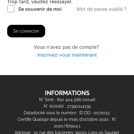
Trop tard, veuillez réessayer.
Mot de passe oublié ?
Se souvenir de moi
Se connecter
Vous n'avez pas de compte?
Inscrivez-vous maintenant
INFORMATIONS
N° Siret : 810 404 566 00046
N° Activité : 27390114139
Datadocké sous le numéro : ID DD : 0071012.
Certifié Qualiopi depuis le mois d’octobre 2020 : N°
2020/87904.1
Adresse : 15 rue des baronnes 39000 Lons-le-Saunier