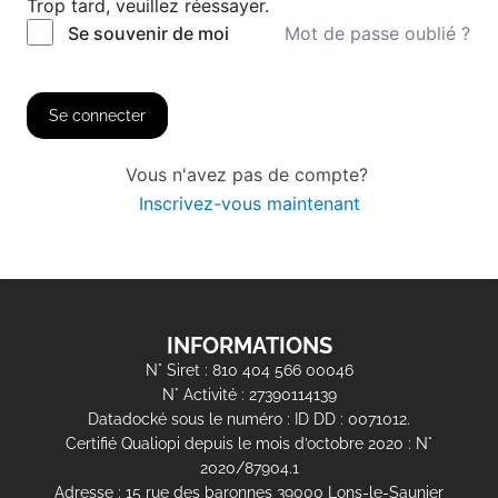
Trop tard, veuillez réessayer.
Mot de passe oublié ?
Se souvenir de moi
Se connecter
Vous n'avez pas de compte?
Inscrivez-vous maintenant
INFORMATIONS
N° Siret : 810 404 566 00046
N° Activité : 27390114139
Datadocké sous le numéro : ID DD : 0071012.
Certifié Qualiopi depuis le mois d’octobre 2020 : N°
2020/87904.1
Adresse : 15 rue des baronnes 39000 Lons-le-Saunier