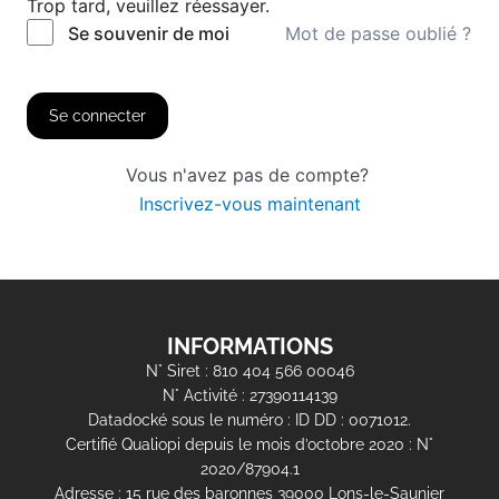
Trop tard, veuillez réessayer.
Mot de passe oublié ?
Se souvenir de moi
Se connecter
Vous n'avez pas de compte?
Inscrivez-vous maintenant
INFORMATIONS
N° Siret : 810 404 566 00046
N° Activité : 27390114139
Datadocké sous le numéro : ID DD : 0071012.
Certifié Qualiopi depuis le mois d’octobre 2020 : N°
2020/87904.1
Adresse : 15 rue des baronnes 39000 Lons-le-Saunier