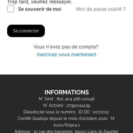
Trop tard, veuillez réessayer.
Mot de passe oublié ?
Se souvenir de moi
Se connecter
Vous n'avez pas de compte?
Inscrivez-vous maintenant
INFORMATIONS
N° Siret : 810 404 566 00046
N° Activité : 27390114139
Datadocké sous le numéro : ID DD : 0071012.
Certifié Qualiopi depuis le mois d’octobre 2020 : N°
2020/87904.1
Adresse : 15 rue des baronnes 39000 Lons-le-Saunier