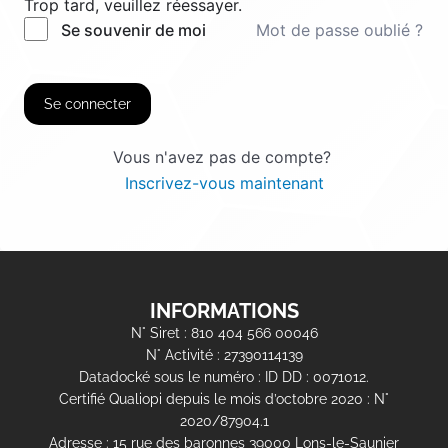
Trop tard, veuillez réessayer.
Mot de passe oublié ?
Se souvenir de moi
Se connecter
Vous n'avez pas de compte?
Inscrivez-vous maintenant
INFORMATIONS
N° Siret : 810 404 566 00046
N° Activité : 27390114139
Datadocké sous le numéro : ID DD : 0071012.
Certifié Qualiopi depuis le mois d’octobre 2020 : N°
2020/87904.1
Adresse : 15 rue des baronnes 39000 Lons-le-Saunier