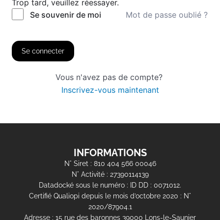
Trop tard, veuillez réessayer.
Mot de passe oublié ?
Se souvenir de moi
Se connecter
Vous n'avez pas de compte?
Inscrivez-vous maintenant
INFORMATIONS
N° Siret : 810 404 566 00046
N° Activité : 27390114139
Datadocké sous le numéro : ID DD : 0071012.
Certifié Qualiopi depuis le mois d’octobre 2020 : N°
2020/87904.1
Adresse : 15 rue des baronnes 39000 Lons-le-Saunier