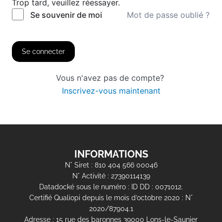
Trop tard, veuillez réessayer.
Mot de passe oublié ?
Se souvenir de moi
Se connecter
Vous n'avez pas de compte?
Inscrivez-vous maintenant
INFORMATIONS
N° Siret : 810 404 566 00046
N° Activité : 27390114139
Datadocké sous le numéro : ID DD : 0071012.
Certifié Qualiopi depuis le mois d’octobre 2020 : N°
2020/87904.1
Adresse : 15 rue des baronnes 39000 Lons-le-Saunier