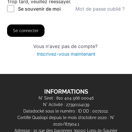
Trop tard, veuillez réessayer.
Mot de passe oublié ?
Se souvenir de moi
Se connecter
Vous n'avez pas de compte?
Inscrivez-vous maintenant
INFORMATIONS
N° Siret : 810 404 566 00046
N° Activité : 27390114139
Datadocké sous le numéro : ID DD : 0071012.
Certifié Qualiopi depuis le mois d’octobre 2020 : N°
2020/87904.1
Adresse : 15 rue des baronnes 39000 Lons-le-Saunier