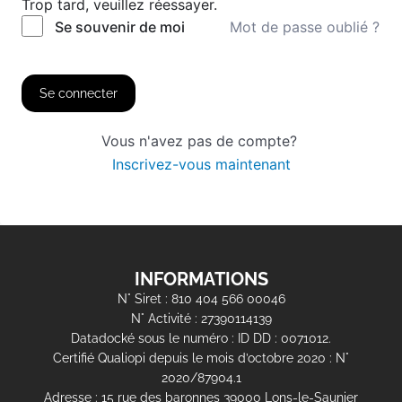
Trop tard, veuillez réessayer.
Mot de passe oublié ?
Se souvenir de moi
Se connecter
Vous n'avez pas de compte?
Inscrivez-vous maintenant
INFORMATIONS
N° Siret : 810 404 566 00046
N° Activité : 27390114139
Datadocké sous le numéro : ID DD : 0071012.
Certifié Qualiopi depuis le mois d’octobre 2020 : N°
2020/87904.1
Adresse : 15 rue des baronnes 39000 Lons-le-Saunier