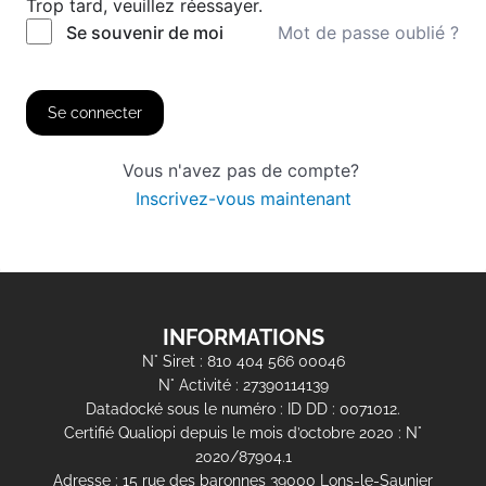
Trop tard, veuillez réessayer.
Mot de passe oublié ?
Se souvenir de moi
Se connecter
Vous n'avez pas de compte?
Inscrivez-vous maintenant
INFORMATIONS
N° Siret : 810 404 566 00046
N° Activité : 27390114139
Datadocké sous le numéro : ID DD : 0071012.
Certifié Qualiopi depuis le mois d’octobre 2020 : N°
2020/87904.1
Adresse : 15 rue des baronnes 39000 Lons-le-Saunier