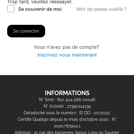
Trop tard, veuillez réessayer.
Mot de passe oublié ?
Se souvenir de moi
Se connecter
Vous n'avez pas de compte?
Inscrivez-vous maintenant
INFORMATIONS
N° Siret : 810 404 566 00046
N° Activité : 27390114139
Datadocké sous le numéro : ID DD : 0071012.
Certifié Qualiopi depuis le mois d’octobre 2020 : N°
2020/87904.1
Adresse : 15 rue des baronnes 39000 Lons-le-Saunier