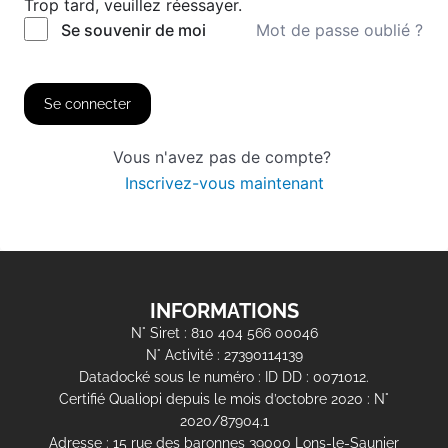
Trop tard, veuillez réessayer.
Mot de passe oublié ?
Se souvenir de moi
Se connecter
Vous n'avez pas de compte?
Inscrivez-vous maintenant
INFORMATIONS
N° Siret : 810 404 566 00046
N° Activité : 27390114139
Datadocké sous le numéro : ID DD : 0071012.
Certifié Qualiopi depuis le mois d’octobre 2020 : N°
2020/87904.1
Adresse : 15 rue des baronnes 39000 Lons-le-Saunier