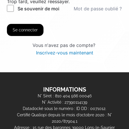
Trop tard, veuillez réessayer.
Mot de passe oublié ?
Se souvenir de moi
Se connecter
Vous n'avez pas de compte?
Inscrivez-vous maintenant
INFORMATIONS
N° Siret : 810 404 566 00046
N° Activité : 27390114139
Datadocké sous le numéro : ID DD : 0071012.
Certifié Qualiopi depuis le mois d’octobre 2020 : N°
2020/87904.1
Adresse : 15 rue des baronnes 39000 Lons-le-Saunier