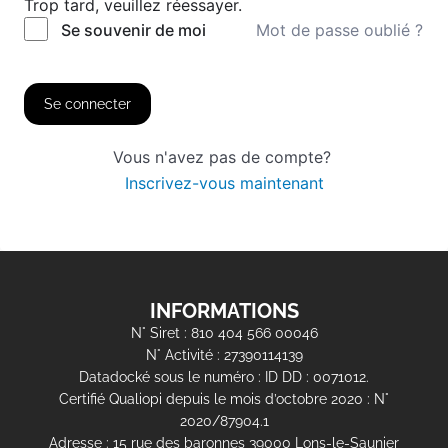
Trop tard, veuillez réessayer.
Mot de passe oublié ?
Se souvenir de moi
Se connecter
Vous n'avez pas de compte?
Inscrivez-vous maintenant
INFORMATIONS
N° Siret : 810 404 566 00046
N° Activité : 27390114139
Datadocké sous le numéro : ID DD : 0071012.
Certifié Qualiopi depuis le mois d’octobre 2020 : N°
2020/87904.1
Adresse : 15 rue des baronnes 39000 Lons-le-Saunier