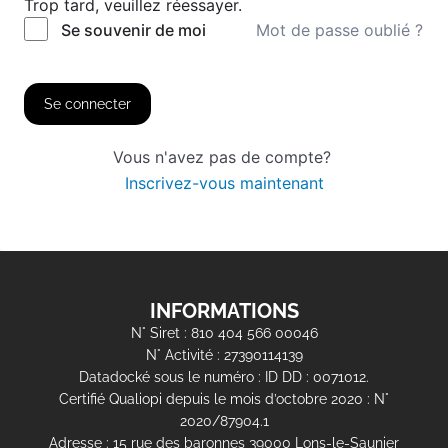
Trop tard, veuillez réessayer.
Mot de passe oublié ?
Se souvenir de moi
Se connecter
Vous n'avez pas de compte?
Inscrivez-vous maintenant
INFORMATIONS
N° Siret : 810 404 566 00046
N° Activité : 27390114139
Datadocké sous le numéro : ID DD : 0071012.
Certifié Qualiopi depuis le mois d’octobre 2020 : N°
2020/87904.1
Adresse : 15 rue des baronnes 39000 Lons-le-Saunier