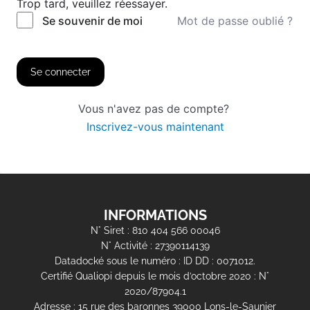
Trop tard, veuillez réessayer.
Mot de passe oublié ?
Se souvenir de moi
Se connecter
Vous n'avez pas de compte?
Inscrivez-vous maintenant
INFORMATIONS
N° Siret : 810 404 566 00046
N° Activité : 27390114139
Datadocké sous le numéro : ID DD : 0071012.
Certifié Qualiopi depuis le mois d’octobre 2020 : N°
2020/87904.1
Adresse : 15 rue des baronnes 39000 Lons-le-Saunier