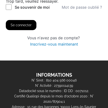
Trop tard, veuillez réessayer.
Mot de passe oublié ?
Se souvenir de moi
Se connecter
Vous n'avez pas de compte?
Inscrivez-vous maintenant
INFORMATIONS
N° Siret : 810 404 566 00046
N° Activité : 27390114139
Datadocké sous le numéro : ID DD : 0071012.
Certifié Qualiopi depuis le mois d’octobre 2020 : N°
2020/87904.1
Adresse : 15 rue des baronnes 39000 Lons-le-Saunier