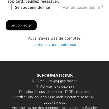
Trop tard, veuillez réessayer.
Mot de passe oublié ?
Se souvenir de moi
Se connecter
Vous n'avez pas de compte?
Inscrivez-vous maintenant
INFORMATIONS
N° Siret : 810 404 566 00046
N° Activité : 27390114139
Datadocké sous le numéro : ID DD : 0071012.
Certifié Qualiopi depuis le mois d’octobre 2020 : N°
2020/87904.1
Adresse : 15 rue des baronnes 39000 Lons-le-Saunier