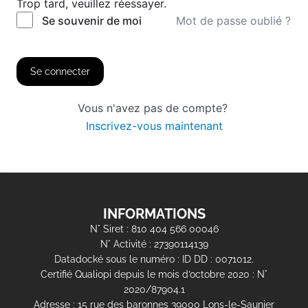
Trop tard, veuillez réessayer.
Mot de passe oublié ?
Se souvenir de moi
Se connecter
Vous n'avez pas de compte?
Inscrivez-vous maintenant
INFORMATIONS
N° Siret : 810 404 566 00046
N° Activité : 27390114139
Datadocké sous le numéro : ID DD : 0071012.
Certifié Qualiopi depuis le mois d’octobre 2020 : N°
2020/87904.1
Adresse : 15 rue des baronnes 39000 Lons-le-Saunier