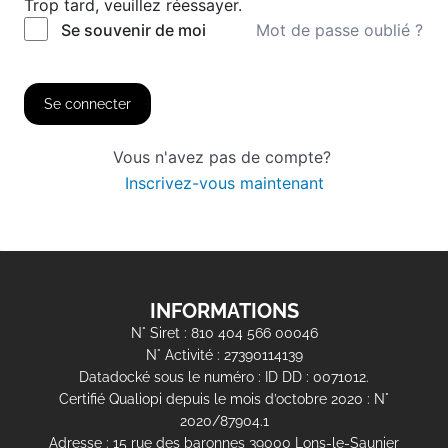
Trop tard, veuillez réessayer.
Mot de passe oublié ?
Se souvenir de moi
Se connecter
Vous n'avez pas de compte?
Inscrivez-vous maintenant
INFORMATIONS
N° Siret : 810 404 566 00046
N° Activité : 27390114139
Datadocké sous le numéro : ID DD : 0071012.
Certifié Qualiopi depuis le mois d’octobre 2020 : N°
2020/87904.1
Adresse : 15 rue des baronnes 39000 Lons-le-Saunier