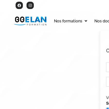
Nos formations
Nos do
C
V
S