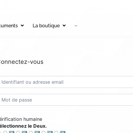
cuments
La boutique
···
onnectez-vous
érification humaine
électionnez le Deux.