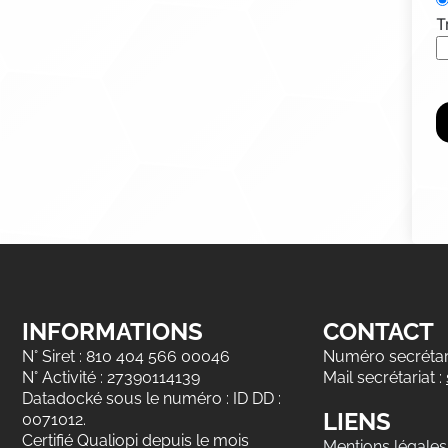
T
INFORMATIONS
CONTACT
N° Siret : 810 404 566 00046
Numéro secrétari
N° Activité : 27390114139
Mail secrétariat :
Datadocké sous le numéro : ID DD :
LIENS
0071012.
Certifié Qualiopi depuis le mois
Mentions légales