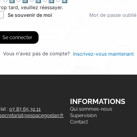
2️⃣
1️⃣
5️⃣
3️⃣
4️⃣
rop tard, veuillez réessayer.
Mot de passe oublié
Se souvenir de moi
Se connecter
Vous n'avez pas de compte?
Inscrivez-vous maintenant
INFORMATIONS
at :
07 87 65 32 11
Qui sommes-nous
secretariat@espacegoelan.fr
Supervision
Contact