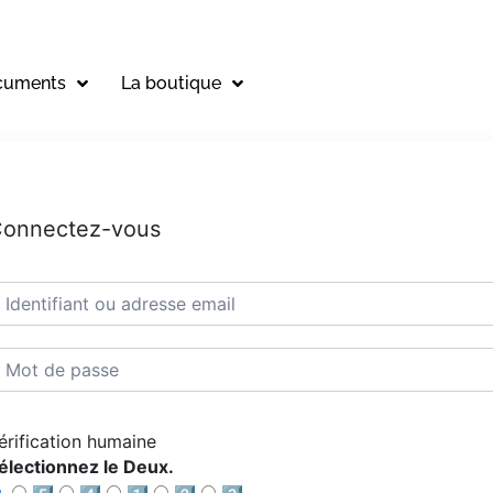
cuments
La boutique
onnectez-vous
érification humaine
électionnez le Deux.