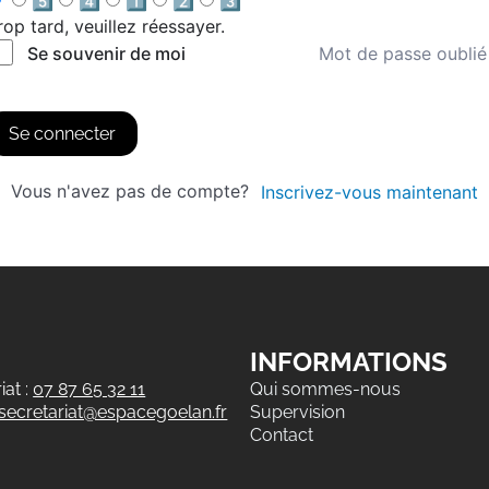
5️⃣
4️⃣
1️⃣
2️⃣
3️⃣
rop tard, veuillez réessayer.
Mot de passe oublié
Se souvenir de moi
Se connecter
Vous n'avez pas de compte?
Inscrivez-vous maintenant
INFORMATIONS
at :
07 87 65 32 11
Qui sommes-nous
secretariat@espacegoelan.fr
Supervision
Contact