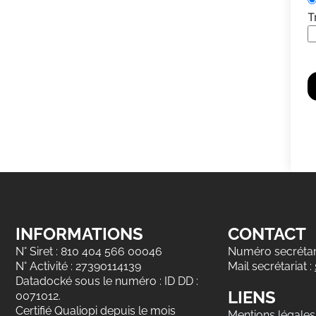
T
INFORMATIONS
CONTACT
N° Siret : 810 404 566 00046
Numéro secrétari
N° Activité : 27390114139
Mail secrétariat :
Datadocké sous le numéro : ID DD :
LIENS
0071012.
Certifié Qualiopi depuis le mois
Mentions légales