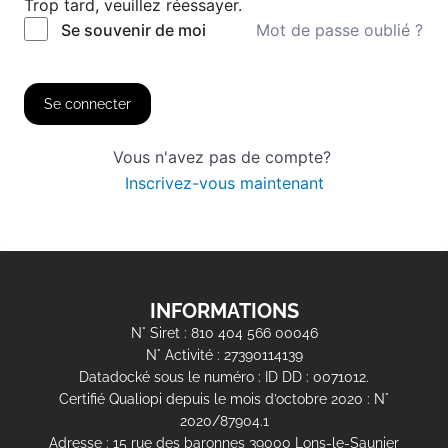
Trop tard, veuillez réessayer.
Mot de passe oublié ?
Se souvenir de moi
Se connecter
Vous n'avez pas de compte?
Inscrivez-vous maintenant
INFORMATIONS
N° Siret : 810 404 566 00046
N° Activité : 27390114139
Datadocké sous le numéro : ID DD : 0071012.
Certifié Qualiopi depuis le mois d’octobre 2020 : N°
2020/87904.1
Adresse : 15 rue des baronnes 39000 Lons-le-Saunier