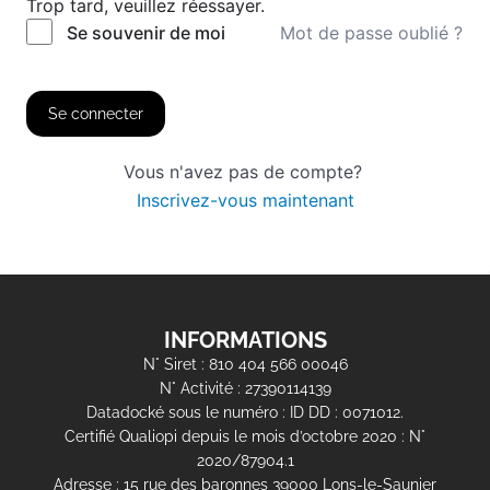
Trop tard, veuillez réessayer.
Mot de passe oublié ?
Se souvenir de moi
Se connecter
Vous n'avez pas de compte?
Inscrivez-vous maintenant
INFORMATIONS
N° Siret : 810 404 566 00046
N° Activité : 27390114139
Datadocké sous le numéro : ID DD : 0071012.
Certifié Qualiopi depuis le mois d’octobre 2020 : N°
2020/87904.1
Adresse : 15 rue des baronnes 39000 Lons-le-Saunier