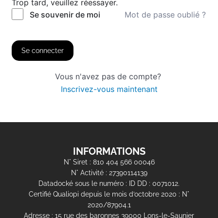
Trop tard, veuillez réessayer.
Mot de passe oublié ?
Se souvenir de moi
Se connecter
Vous n'avez pas de compte?
Inscrivez-vous maintenant
INFORMATIONS
N° Siret : 810 404 566 00046
N° Activité : 27390114139
Datadocké sous le numéro : ID DD : 0071012.
Certifié Qualiopi depuis le mois d’octobre 2020 : N°
2020/87904.1
Adresse : 15 rue des baronnes 39000 Lons-le-Saunier