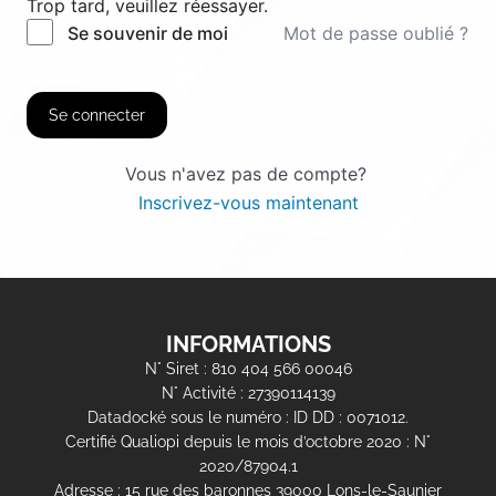
Trop tard, veuillez réessayer.
Mot de passe oublié ?
Se souvenir de moi
Se connecter
Vous n'avez pas de compte?
Inscrivez-vous maintenant
INFORMATIONS
N° Siret : 810 404 566 00046
N° Activité : 27390114139
Datadocké sous le numéro : ID DD : 0071012.
Certifié Qualiopi depuis le mois d’octobre 2020 : N°
2020/87904.1
Adresse : 15 rue des baronnes 39000 Lons-le-Saunier