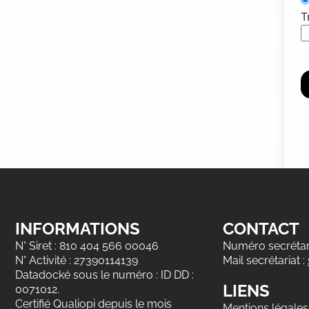
T
INFORMATIONS
CONTACT
N° Siret : 810 404 566 00046
Numéro secrétari
N° Activité : 27390114139
Mail secrétariat :
Datadocké sous le numéro : ID DD :
LIENS
0071012.
Certifié Qualiopi depuis le mois
Mentions légales