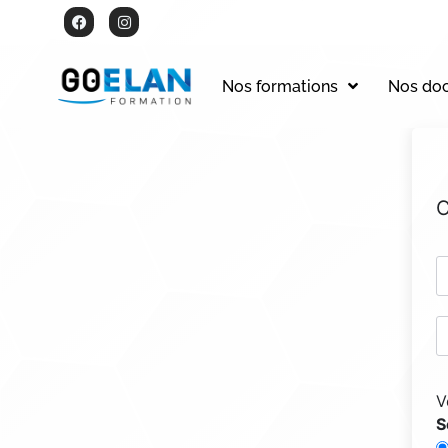
Nos formations
Nos do
C
V
S