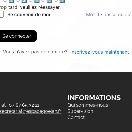
2️⃣
3️⃣
4️⃣
5️⃣
1️⃣
rop tard, veuillez réessayer.
Mot de passe oublié
Se souvenir de moi
Se connecter
Vous n'avez pas de compte?
Inscrivez-vous maintenant
INFORMATIONS
at :
07 87 65 32 11
Qui sommes-nous
secretariat@espacegoelan.fr
Supervision
Contact