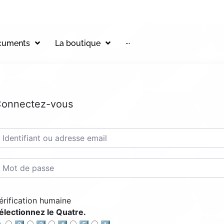
cuments
La boutique
···
onnectez-vous
érification humaine
électionnez le Quatre.