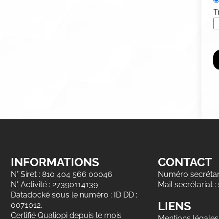
T
INFORMATIONS
CONTACT
N° Siret : 810 404 566 00046
Numéro secrétari
N° Activité : 27390114139
Mail secrétariat :
Datadocké sous le numéro : ID DD :
LIENS
0071012.
Certifié Qualiopi depuis le mois
Mentions légales