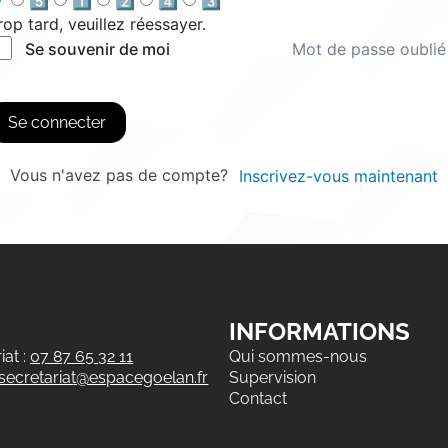
5️⃣
1️⃣
2️⃣
4️⃣
3️⃣
rop tard, veuillez réessayer.
Mot de passe oublié
Se souvenir de moi
Se connecter
Vous n'avez pas de compte?
Inscrivez-vous maintenant
INFORMATIONS
at :
07 87 65 32 11
Qui sommes-nous
secretariat@espacegoelan.fr
Supervision
Contact