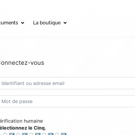
cuments
La boutique
onnectez-vous
érification humaine
électionnez le Cinq.