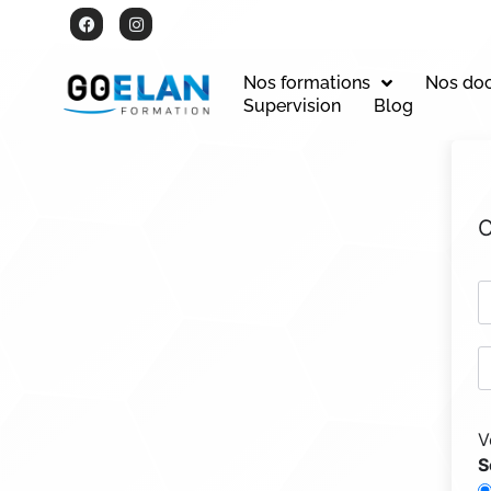
Nos formations
Nos do
Supervision
Blog
C
V
S