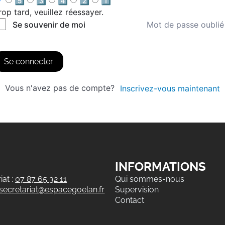
5️⃣
3️⃣
4️⃣
2️⃣
1️⃣
rop tard, veuillez réessayer.
Mot de passe oublié
Se souvenir de moi
Se connecter
Vous n'avez pas de compte?
Inscrivez-vous maintenant
INFORMATIONS
at :
07 87 65 32 11
Qui sommes-nous
secretariat@espacegoelan.fr
Supervision
Contact