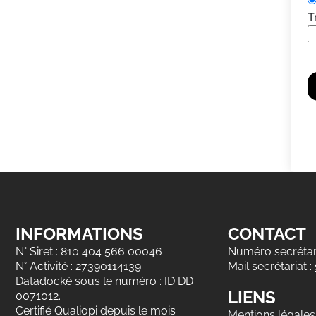
T
INFORMATIONS
CONTACT
N° Siret : 810 404 566 00046
Numéro secrétari
N° Activité : 27390114139
Mail secrétariat :
Datadocké sous le numéro : ID DD :
LIENS
0071012.
Certifié Qualiopi depuis le mois
Mentions légales