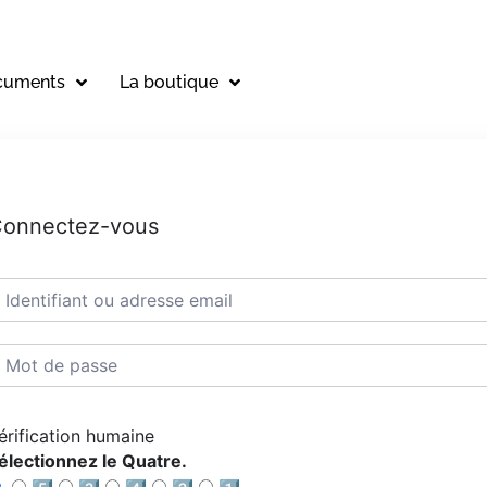
cuments
La boutique
onnectez-vous
érification humaine
électionnez le Quatre.