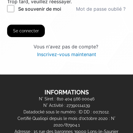
Trop tard, veuillez réessayer.
Mot de passe oublié ?
Se souvenir de moi
Se connecter
Vous n'avez pas de compte?
Inscrivez-vous maintenant
INFORMATIONS
N° Siret : 810 404 566 00046
N° Activité : 27390114139
Datadocké sous le numéro : ID DD : 0071012.
Certifié Qualiopi depuis le mois d’octobre 2020 : N°
2020/87904.1
Adresse : 15 rue des baronnes 39000 Lons-le-Saunier