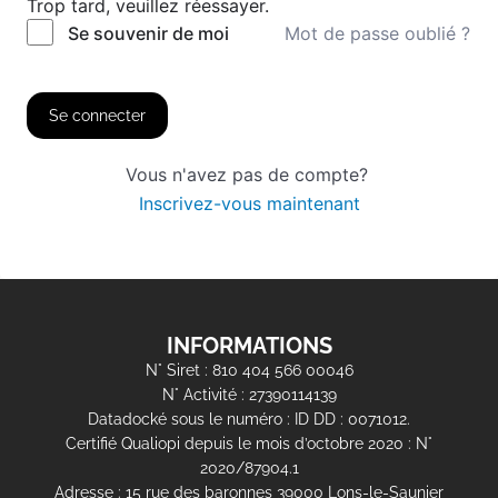
Trop tard, veuillez réessayer.
Mot de passe oublié ?
Se souvenir de moi
Se connecter
Vous n'avez pas de compte?
Inscrivez-vous maintenant
INFORMATIONS
N° Siret : 810 404 566 00046
N° Activité : 27390114139
Datadocké sous le numéro : ID DD : 0071012.
Certifié Qualiopi depuis le mois d’octobre 2020 : N°
2020/87904.1
Adresse : 15 rue des baronnes 39000 Lons-le-Saunier