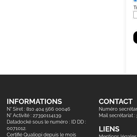
T
INFORMATIONS
CONTACT
N° Siret : 810 404 566 00046
Numéro secrétari
N° Activité : 27390114139
Mail secrétariat :
Datadocké sous le numéro : ID DD :
LIENS
0071012.
Certifié Qualiopi depuis le mois
Mentions légales