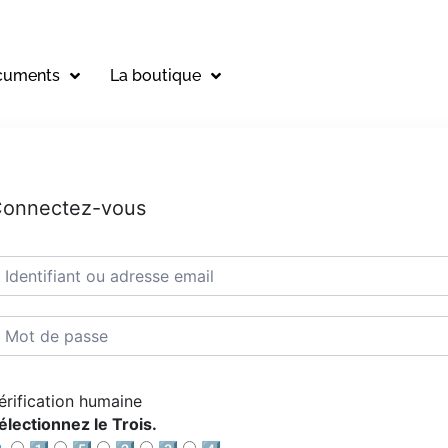
cuments
La boutique
onnectez-vous
érification humaine
électionnez le Trois.