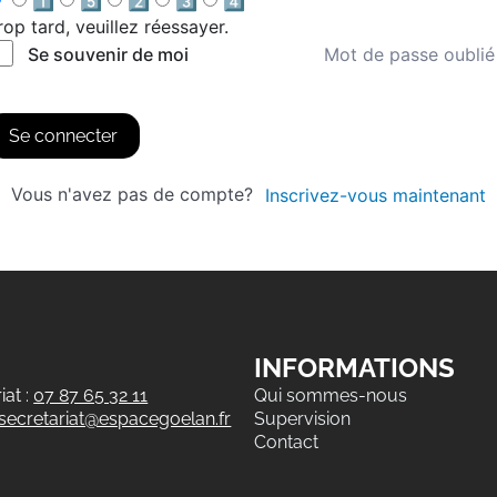
1️⃣
5️⃣
2️⃣
3️⃣
4️⃣
rop tard, veuillez réessayer.
Mot de passe oublié
Se souvenir de moi
Se connecter
Vous n'avez pas de compte?
Inscrivez-vous maintenant
INFORMATIONS
at :
07 87 65 32 11
Qui sommes-nous
secretariat@espacegoelan.fr
Supervision
Contact