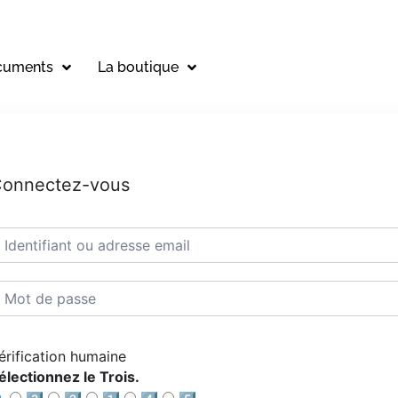
cuments
La boutique
onnectez-vous
érification humaine
électionnez le Trois.