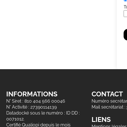
T
INFORMATIONS
CONTACT
N° Siret : 810 404 566 00046
Numéro secrétari
N° Activité : 27390114139
Mail secrétariat :
Datadocké sous le numéro : ID DD :
LIENS
0071012.
Certifié Qualiopi depuis le mois
Mentions légales