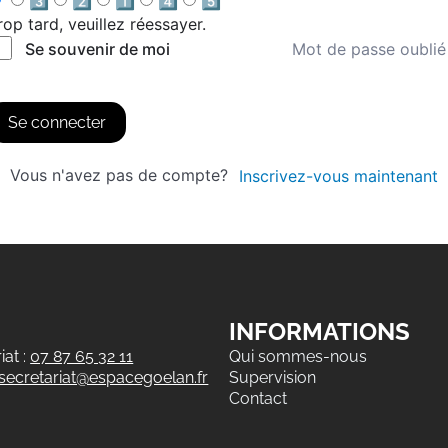
3️⃣
2️⃣
1️⃣
4️⃣
5️⃣
rop tard, veuillez réessayer.
Mot de passe oublié
Se souvenir de moi
Se connecter
Vous n'avez pas de compte?
Inscrivez-vous maintenant
INFORMATIONS
at :
07 87 65 32 11
Qui sommes-nous
secretariat@espacegoelan.fr
Supervision
Contact