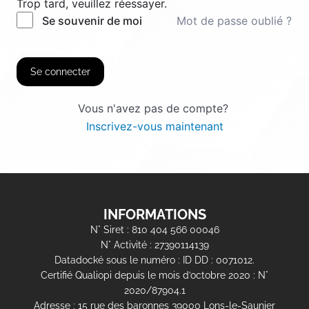
Trop tard, veuillez réessayer.
Mot de passe oublié ?
Se souvenir de moi
Se connecter
Vous n'avez pas de compte?
Inscrivez-vous maintenant
INFORMATIONS
N° Siret : 810 404 566 00046
N° Activité : 27390114139
Datadocké sous le numéro : ID DD : 0071012.
Certifié Qualiopi depuis le mois d’octobre 2020 : N°
2020/87904.1
Adresse : 15 rue des baronnes 39000 Lons-le-Saunier