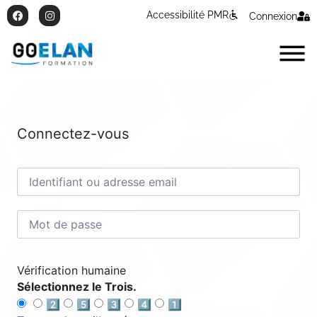
Accessibilité PMR
Connexion
Connectez-vous
Vérification humaine
Sélectionnez le Trois.
2️⃣
5️⃣
3️⃣
4️⃣
1️⃣