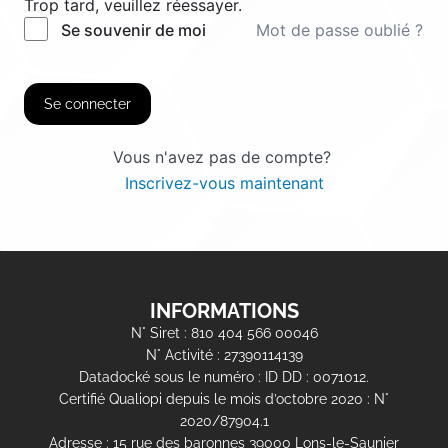
Trop tard, veuillez réessayer.
Mot de passe oublié ?
Se souvenir de moi
Se connecter
Vous n'avez pas de compte?
Inscrivez-vous maintenant
INFORMATIONS
N° Siret : 810 404 566 00046
N° Activité : 27390114139
Datadocké sous le numéro : ID DD : 0071012.
Certifié Qualiopi depuis le mois d’octobre 2020 : N°
2020/87904.1
Adresse : 15 rue des baronnes 39000 Lons-le-Saunier