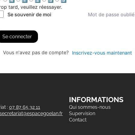
4️⃣
1️⃣
2️⃣
3️⃣
5️⃣
rop tard, veuillez réessayer.
Mot de passe oublié
Se souvenir de moi
Se connecter
Vous n'avez pas de compte?
Inscrivez-vous maintenant
INFORMATIONS
at :
07 87 65 32 11
Qui sommes-nous
secretariat@espacegoelan.fr
Supervision
Contact