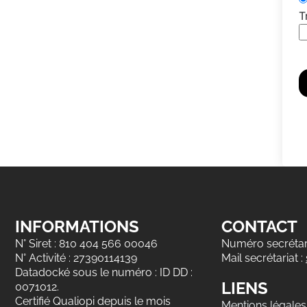
T
INFORMATIONS
CONTACT
N° Siret : 810 404 566 00046
Numéro secrétari
N° Activité : 27390114139
Mail secrétariat :
Datadocké sous le numéro : ID DD :
LIENS
0071012.
Certifié Qualiopi depuis le mois
Mentions légales