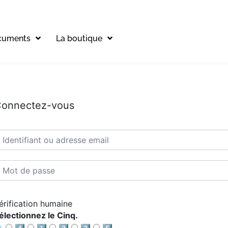
cuments
La boutique
onnectez-vous
érification humaine
électionnez le Cinq.