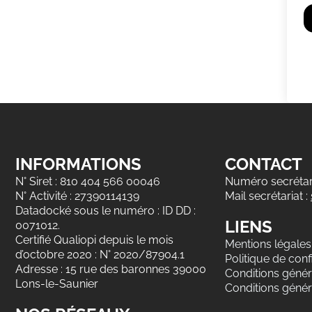
INFORMATIONS
CONTACT
N° Siret : 810 404 566 00046
Numéro secrétari
N° Activité : 27390114139
Mail secrétariat :
Datadocké sous le numéro : ID DD :
LIENS
0071012.
Certifié Qualiopi depuis le mois
Mentions légales
d’octobre 2020 : N° 2020/87904.1
Politique de confi
Adresse : 15 rue des baronnes 39000
Conditions généra
Lons-le-Saunier
Conditions génér